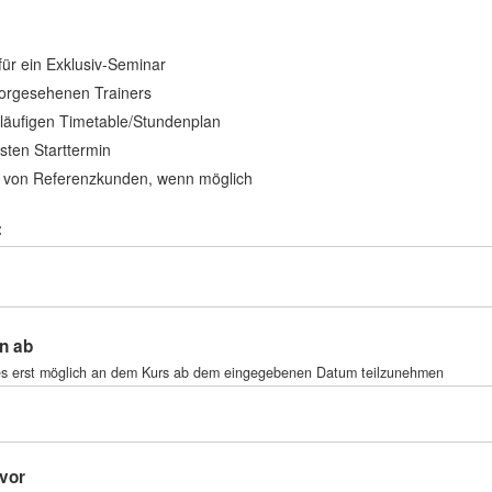
für ein Exklusiv-Seminar
orgesehenen Trainers
rläufigen Timetable/Stundenplan
sten Starttermin
von Referenzkunden, wenn möglich
:
n ab
 es erst möglich an dem Kurs ab dem eingegebenen Datum teilzunehmen
vor