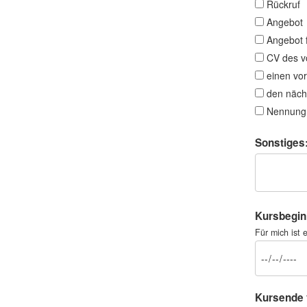
Rückruf
Angebot
Angebot 
CV des v
einen vo
den näch
Nennung 
Sonstiges
Kursbegin
Für mich ist
Kursende 