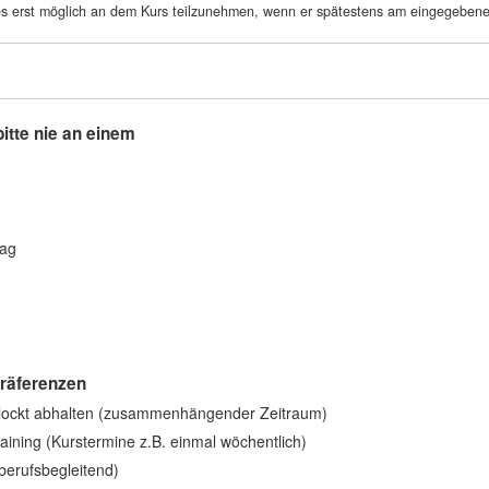
 es erst möglich an dem Kurs teilzunehmen, wenn er spätestens am eingegebe
.
itte nie an einem
tag
Präferenzen
lockt abhalten (zusammenhängender Zeitraum)
training (Kurstermine z.B. einmal wöchentlich)
berufsbegleitend)