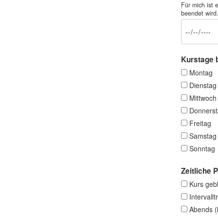
Für mich ist
beendet wird
Kurstage b
Montag
Dienstag
Mittwoch
Donners
Freitag
Samstag
Sonntag
Zeitliche 
Kurs geb
Intervall
Abends (