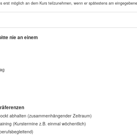
 es erst möglich an dem Kurs teilzunehmen, wenn er spätestens am eingegebe
.
itte nie an einem
tag
Präferenzen
lockt abhalten (zusammenhängender Zeitraum)
training (Kurstermine z.B. einmal wöchentlich)
berufsbegleitend)