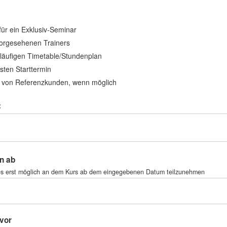
für ein Exklusiv-Seminar
orgesehenen Trainers
rläufigen Timetable/Stundenplan
sten Starttermin
von Referenzkunden, wenn möglich
:
n ab
 es erst möglich an dem Kurs ab dem eingegebenen Datum teilzunehmen
vor