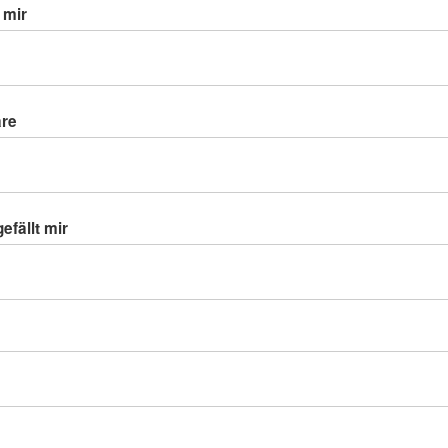
 mir
äre
efällt mir