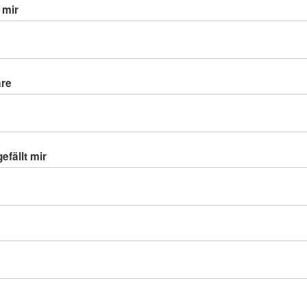
 mir
äre
efällt mir